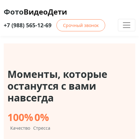
Фото
ВидеоДети
+7 (988) 565-12-69
Срочный звонок
Моменты, которые
останутся с вами
навсегда
100%
0%
Качество
Стресса